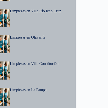
Limpiezas en Villa Río Icho Cruz
Limpiezas en Olavarría
Limpiezas en Villa Constitución
Limpiezas en La Pampa