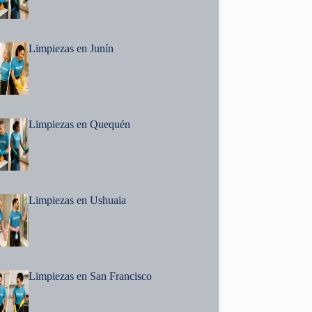
Limpiezas en Junín
Limpiezas en Quequén
Limpiezas en Ushuaia
Limpiezas en San Francisco