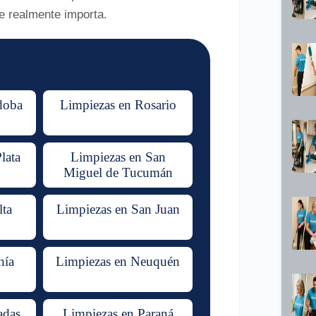
ue realmente importa.
doba
Limpiezas en Rosario
lata
Limpiezas en San
Miguel de Tucumán
lta
Limpiezas en San Juan
hía
Limpiezas en Neuquén
adas
Limpiezas en Paraná