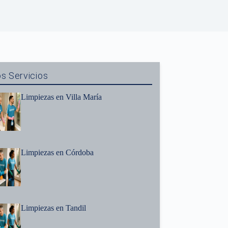
s Servicios
Limpiezas en Villa María
Limpiezas en Córdoba
Limpiezas en Tandil