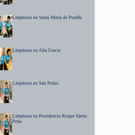
Limpiezas en Santa María de Punilla
Limpiezas en Alta Gracia
Limpiezas en San Pedro
Limpiezas en Presidencia Roque Sáenz
Peña