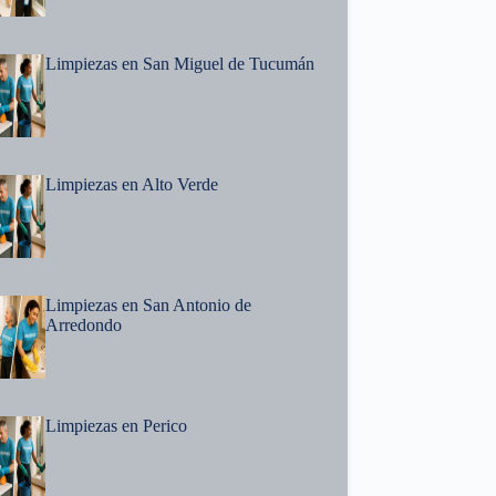
Limpiezas en San Miguel de Tucumán
Limpiezas en Alto Verde
Limpiezas en San Antonio de
Arredondo
Limpiezas en Perico