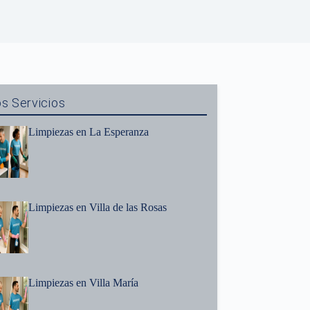
s Servicios
Limpiezas en La Esperanza
Limpiezas en Villa de las Rosas
Limpiezas en Villa María