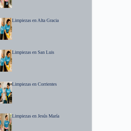
Limpiezas en Alta Gracia
Limpiezas en San Luis
Limpiezas en Corrientes
Limpiezas en Jesús María