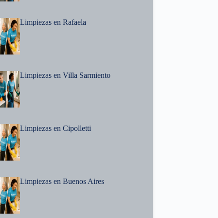
Limpiezas en Rafaela
Limpiezas en Villa Sarmiento
Limpiezas en Cipolletti
Limpiezas en Buenos Aires