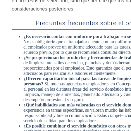
en procesos de selección, sino que permite que tus d
consideraciones posteriores.
Preguntas frecuentes sobre el p
¿Es necesario contar con uniforme para trabajar en se
No es obligatorio que el trabajador cuente con un unifor
el empleador provee un uniforme adecuado para las tareas.
acuerdo previo, por lo que se recomienda consultar direct
¿Se proporcionan los productos y herramientas de tra
de limpieza, utensilios de cocina, planchas y demás herrami
proporcionados por el empleador. Esto garantiza que el pe
adecuados para realizar sus labores eficientemente.
¿Ofrecen capacitación inicial para las tareas de limpi
personas?
Sí, muchas agencias y empleadores en Concepci
al personal en las distintas áreas del servicio doméstico in
limpieza, manejo de alimentos, planchado adecuado y cui
desempeño profesional y seguro.
¿Qué habilidades son más valoradas en el servicio dom
experiencia en tareas específicas, se valoran mucho las hab
responsabilidad y buena comunicación. Estas competencias
servicio de calidad para los empleadores.
¿Es posible combinar el servicio doméstico con otros t