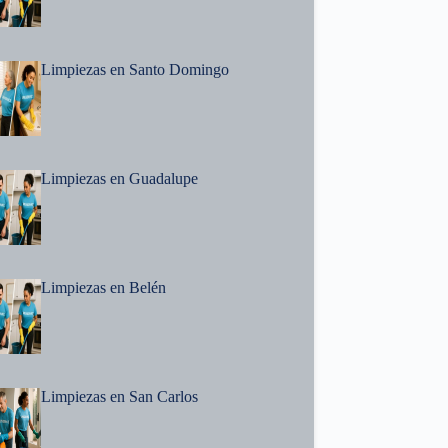
Limpiezas en Santo Domingo
Limpiezas en Guadalupe
Limpiezas en Belén
Limpiezas en San Carlos