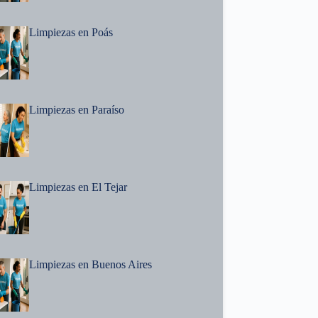
Limpiezas en Poás
Limpiezas en Paraíso
Limpiezas en El Tejar
Limpiezas en Buenos Aires