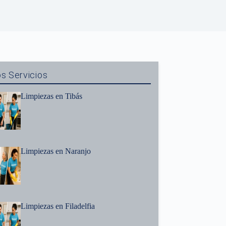
s Servicios
Limpiezas en Tibás
Limpiezas en Naranjo
Limpiezas en Filadelfia