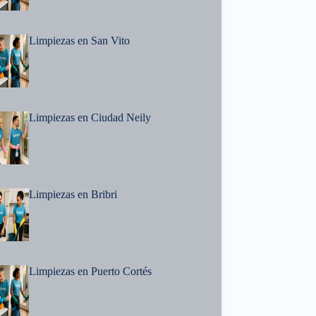
Limpiezas en San Vito
Limpiezas en Ciudad Neily
Limpiezas en Bribri
Limpiezas en Puerto Cortés