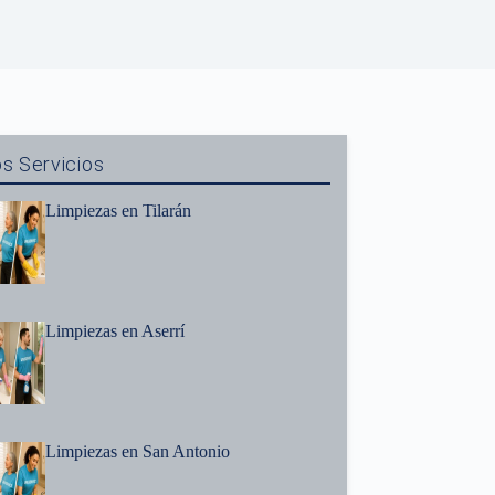
s Servicios
Limpiezas en Tilarán
Limpiezas en Aserrí
Limpiezas en San Antonio