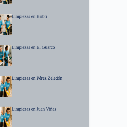
Limpiezas en Bribri
Limpiezas en El Guarco
Limpiezas en Pérez Zeledón
Limpiezas en Juan Viñas