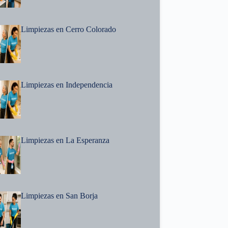
Limpiezas en Cerro Colorado
Limpiezas en Independencia
Limpiezas en La Esperanza
Limpiezas en San Borja