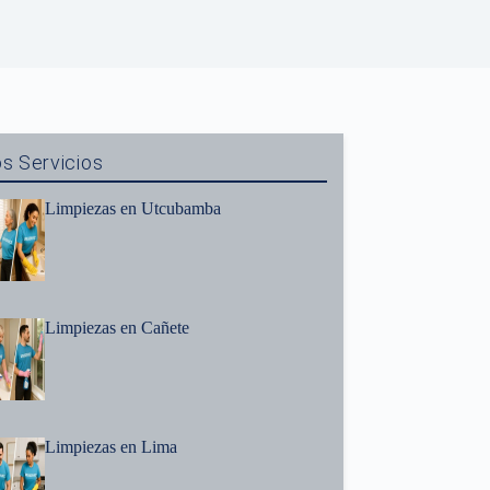
s Servicios
Limpiezas en Utcubamba
Limpiezas en Cañete
Limpiezas en Lima