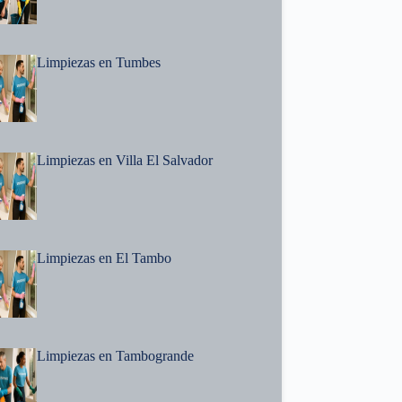
Limpiezas en Tumbes
Limpiezas en Villa El Salvador
Limpiezas en El Tambo
Limpiezas en Tambogrande