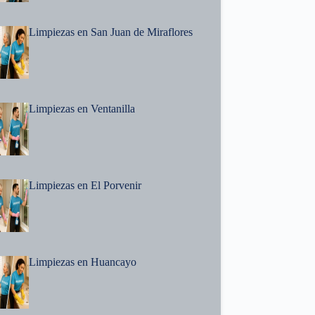
Limpiezas en San Juan de Miraflores
Limpiezas en Ventanilla
Limpiezas en El Porvenir
Limpiezas en Huancayo