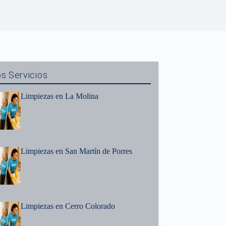
s Servicios
Limpiezas en La Molina
Limpiezas en San Martín de Porres
Limpiezas en Cerro Colorado