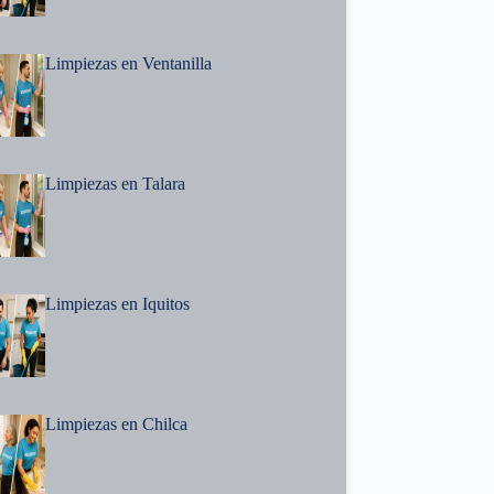
Limpiezas en Ventanilla
Limpiezas en Talara
Limpiezas en Iquitos
Limpiezas en Chilca