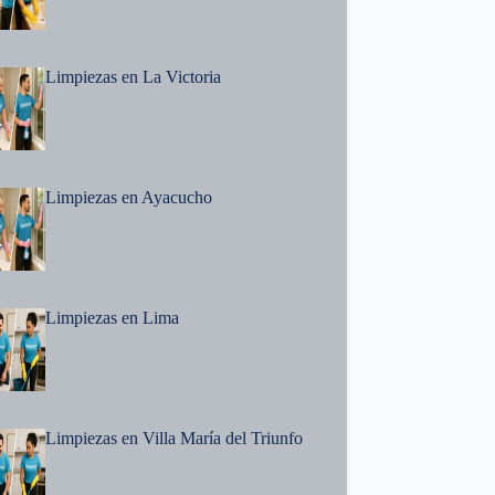
Limpiezas en La Victoria
Limpiezas en Ayacucho
Limpiezas en Lima
Limpiezas en Villa María del Triunfo