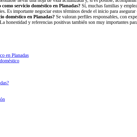
endable llevar una hoja de vida actualizada y, si es posible, acompaña
do como servicio doméstico en Planadas?
Sí, muchas familias y emplead
es. Es importante negociar estos términos desde el inicio para asegurar 
icio doméstico en Planadas?
Se valoran perfiles responsables, con expe
La honestidad y referencias positivas también son muy importantes par
ico en Planadas
 doméstico
adas?
ión