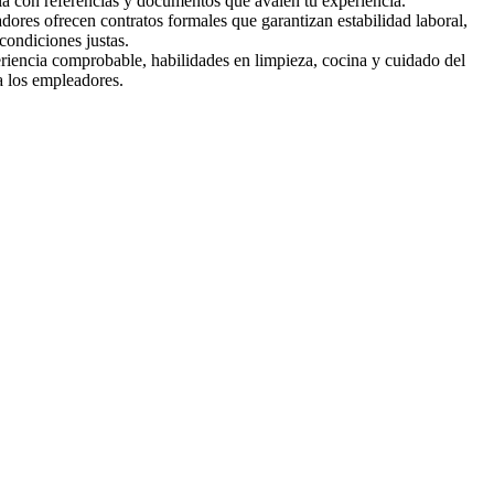
rla con referencias y documentos que avalen tu experiencia.
ores ofrecen contratos formales que garantizan estabilidad laboral,
condiciones justas.
riencia comprobable, habilidades en limpieza, cocina y cuidado del
a los empleadores.