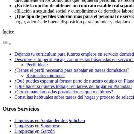
directamente en los domicilios que requieran personal. Es recom
¿Existe la opción de obtener un contrato estable trabajan
afiliación a seguridad social y cumplimiento de derechos laboral
¿Qué tipo de perfiles valoran más para el personal de serv
hogar, además de buena disposición para aprender y adaptarse. 
Índice
Déjanos tu currículum para futuros empleos en servicio domést
Descubre si tu perfil encaja con nuestras búsquedas en servicio
Perfil ideal:
¿Tienes el perfil necesario para trabajar en tareas domésticas?
Requisitos mínimos:
¿Qué puedes esperar al formar parte de nuestro equipo en Plan
¿Qué hacer si quieres trabajar en tareas del hogar en Planadas?
¿Cómo manejamos las postulaciones que recibimos?
Consultas habituales sobre tareas del hogar y proceso de selecc
Otros Servicios
Limpiezas en Santander de Quilichao
Limpiezas en Sogamoso
Limpiezas en Garzón