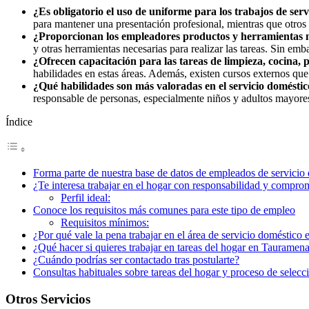
¿Es obligatorio el uso de uniforme para los trabajos de se
para mantener una presentación profesional, mientras que otros n
¿Proporcionan los empleadores productos y herramientas n
y otras herramientas necesarias para realizar las tareas. Sin em
¿Ofrecen capacitación para las tareas de limpieza, cocina,
habilidades en estas áreas. Además, existen cursos externos que
¿Qué habilidades son más valoradas en el servicio domést
responsable de personas, especialmente niños y adultos mayores
Índice
Forma parte de nuestra base de datos de empleados de servicio
¿Te interesa trabajar en el hogar con responsabilidad y compro
Perfil ideal:
Conoce los requisitos más comunes para este tipo de empleo
Requisitos mínimos:
¿Por qué vale la pena trabajar en el área de servicio doméstic
¿Qué hacer si quieres trabajar en tareas del hogar en Tauramen
¿Cuándo podrías ser contactado tras postularte?
Consultas habituales sobre tareas del hogar y proceso de selecc
Otros Servicios