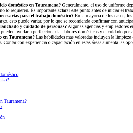
rvicio doméstico en Tauramena?
Generalmente, el uso de uniforme dep
o lo requieren. Es importante aclarar este punto antes de iniciar el trab
ecesarias para el trabajo doméstico?
En la mayoría de los casos, los 
bargo, esto puede variar, por lo que se recomienda confirmar con anticip
 planchado y cuidado de personas?
Algunas agencias y empleadores en
 pueden ayudar a perfeccionar las labores domésticas y el cuidado pers
ico en Tauramena?
Las habilidades más valoradas incluyen la limpieza e
. Contar con experiencia o capacitación en estas áreas aumenta las opo
 doméstico
miso?
o en Tauramena?
a?
ión