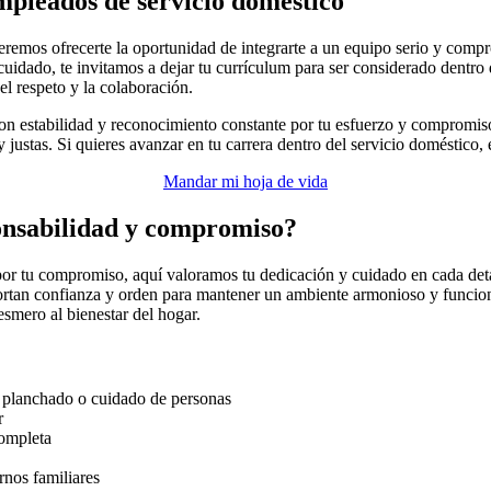
mpleados de servicio doméstico
ueremos ofrecerte la oportunidad de integrarte a un equipo serio y co
cuidado, te invitamos a dejar tu currículum para ser considerado dentro
el respeto y la colaboración.
s con estabilidad y reconocimiento constante por tu esfuerzo y compro
y justas. Si quieres avanzar en tu carrera dentro del servicio doméstico
Mandar mi hoja de vida
ponsabilidad y compromiso?
 por tu compromiso, aquí valoramos tu dedicación y cuidado en cada det
portan confianza y orden para mantener un ambiente armonioso y funcio
esmero al bienestar del hogar.
, planchado o cuidado de personas
r
completa
rnos familiares