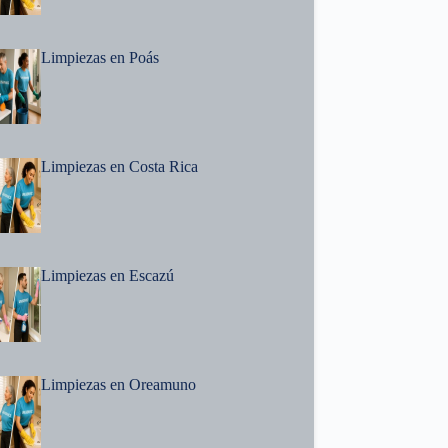
Limpiezas en Poás
Limpiezas en Costa Rica
Limpiezas en Escazú
Limpiezas en Oreamuno