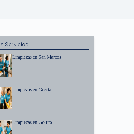
s Servicios
Limpiezas en San Marcos
Limpiezas en Grecia
Limpiezas en Golfito