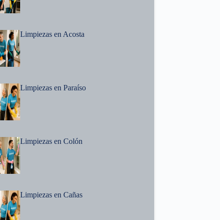
Limpiezas en Acosta
Limpiezas en Paraíso
Limpiezas en Colón
Limpiezas en Cañas