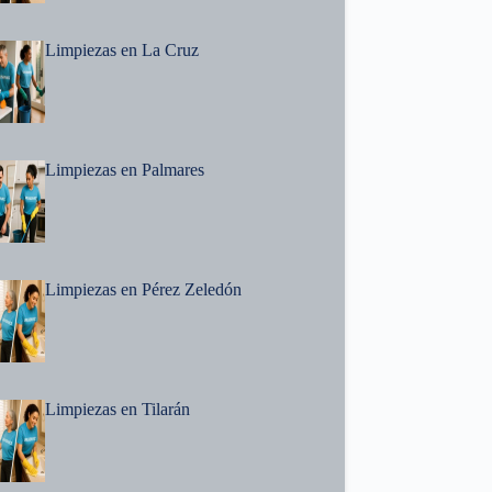
Limpiezas en La Cruz
Limpiezas en Palmares
Limpiezas en Pérez Zeledón
Limpiezas en Tilarán