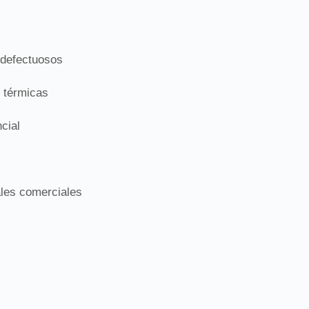
 defectuosos
s térmicas
ncial
ales comerciales