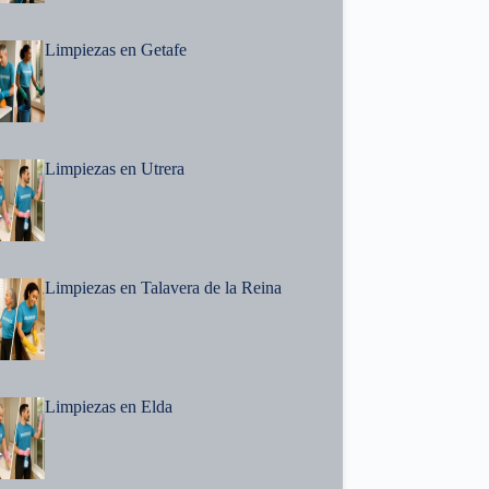
Limpiezas en Getafe
Limpiezas en Utrera
Limpiezas en Talavera de la Reina
Limpiezas en Elda