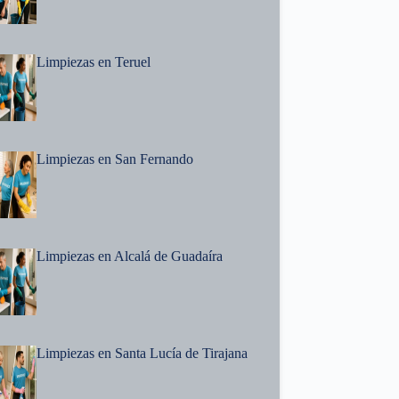
Limpiezas en Teruel
Limpiezas en San Fernando
Limpiezas en Alcalá de Guadaíra
Limpiezas en Santa Lucía de Tirajana