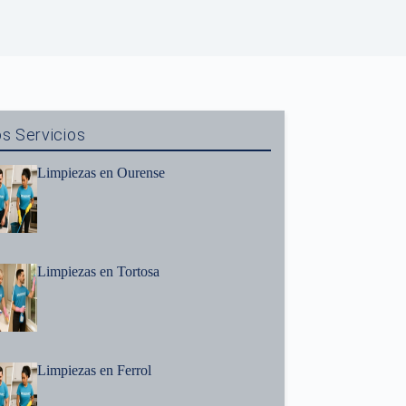
s Servicios
Limpiezas en Ourense
Limpiezas en Tortosa
Limpiezas en Ferrol