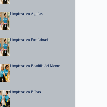
Limpiezas en Águilas
Limpiezas en Fuenlabrada
Limpiezas en Boadilla del Monte
Limpiezas en Bilbao