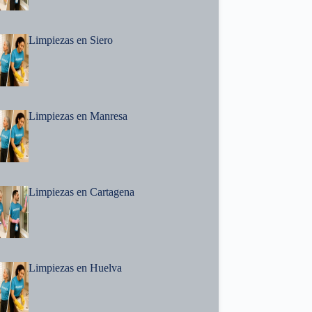
Limpiezas en Siero
Limpiezas en Manresa
Limpiezas en Cartagena
Limpiezas en Huelva