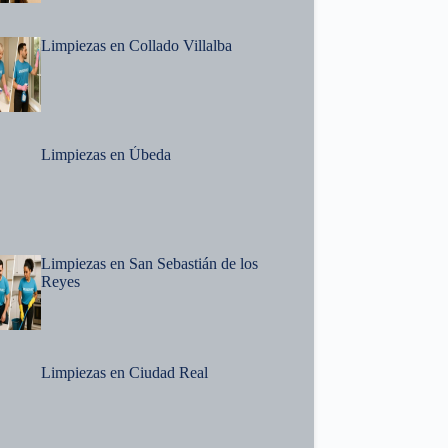
Limpiezas en Collado Villalba
Limpiezas en Úbeda
Limpiezas en San Sebastián de los
Reyes
Limpiezas en Ciudad Real