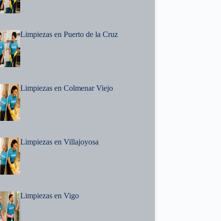
Limpiezas en Puerto de la Cruz
Limpiezas en Colmenar Viejo
Limpiezas en Villajoyosa
Limpiezas en Vigo