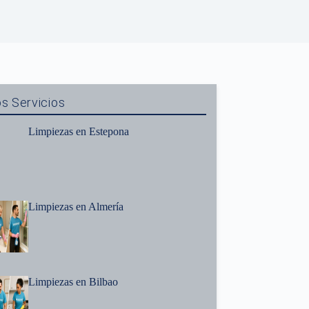
s Servicios
Limpiezas en Estepona
Limpiezas en Almería
Limpiezas en Bilbao