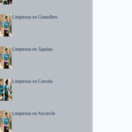
Limpiezas en Granollers
Limpiezas en Águilas
Limpiezas en Cazorla
Limpiezas en Alcorcón