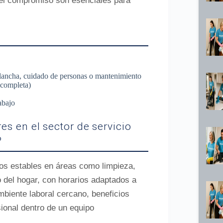
y el compromiso son esenciales para
 plancha, cuidado de personas o mantenimiento
 completa)
abajo
s en el sector de servicio
?
tos estables en áreas como limpieza,
 del hogar, con horarios adaptados a
biente laboral cercano, beneficios
sional dentro de un equipo