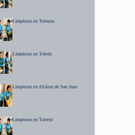
Limpiezas en Terrassa
Limpiezas en Toledo
Limpiezas en Alcázar de San Juan
Limpiezas en Torrent