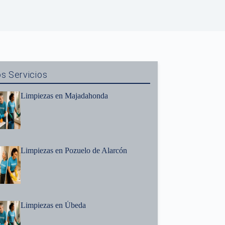
s Servicios
Limpiezas en Majadahonda
Limpiezas en Pozuelo de Alarcón
Limpiezas en Úbeda